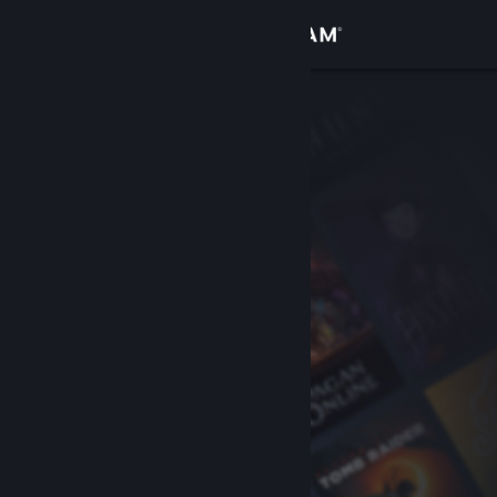
Login
Toko
Komunitas
Tentang
Bantuan
Ubah bahasa
Dapatkan Aplikasi Seluler Steam
Lihat situs web desktop