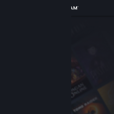
Login
Toko
Komunitas
Tentang
Bantuan
Ubah bahasa
Dapatkan Aplikasi Seluler Steam
Lihat situs web desktop