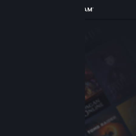
Login
Toko
Komunitas
Tentang
Bantuan
Ubah bahasa
Dapatkan Aplikasi Seluler Steam
Lihat situs web desktop