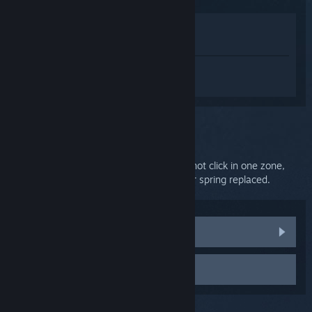
Lihat di Toko
Lihat di Perpustakaan saya
Login
untuk mendapatkan bantuan
terkait SteamVR.
Kendala:
Trackpad dead zone
If your HTC Vive controller trackpad does not click in one zone,
please contact HTC to have your controller spring replaced.
HTC Vive parts and replacements
Contact support