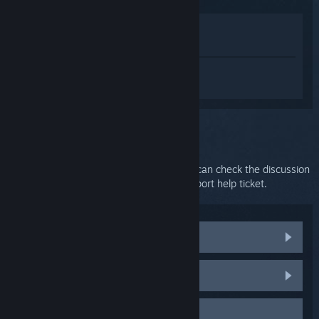
Lihat di Toko
Lihat di Perpustakaan saya
Login
untuk mendapatkan bantuan
terkait SteamVR.
Kendala:
Further support
Your issue requires in-depth support. You can check the discussion
group for community help or create a support help ticket.
Visit community discussions
HTC Vive parts and replacements
Contact support