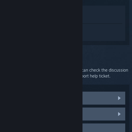
Lihat di Toko
Lihat di Perpustakaan saya
Login
untuk mendapatkan bantuan
terkait SteamVR.
Kendala:
Further support
Your issue requires in-depth support. You can check the discussion
group for community help or create a support help ticket.
Visit community discussions
HTC Vive parts and replacements
Contact support