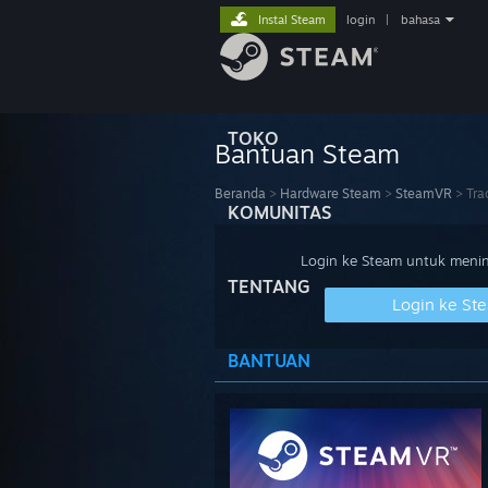
Instal Steam
login
|
bahasa
TOKO
Bantuan Steam
Beranda
>
Hardware Steam
>
SteamVR
>
Tra
KOMUNITAS
Login ke Steam untuk meninj
TENTANG
Login ke St
BANTUAN