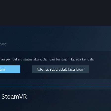
cking
au pembelian, status akun, dan cari bantuan jika ada kendala.
eam
Tolong, saya tidak bisa login
SteamVR