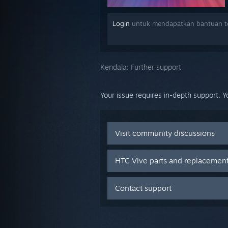
Login
untuk mendapatkan bantuan te
Kendala:
Further support
Your issue requires in-depth support. Y
Visit community discussions
HTC Vive parts and replacemen
Contact support