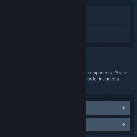
Lihat di Toko
Lihat di Perpustakaan saya
Login
untuk mendapatkan bantuan
terkait SteamVR.
Kendala:
HTC Support
HTC handles shipping for the Vive and Vive components. Please
contact their support for assistance if your order included a
damaged, lost, or missing piece.
Replacement Parts
Contact HTC Support