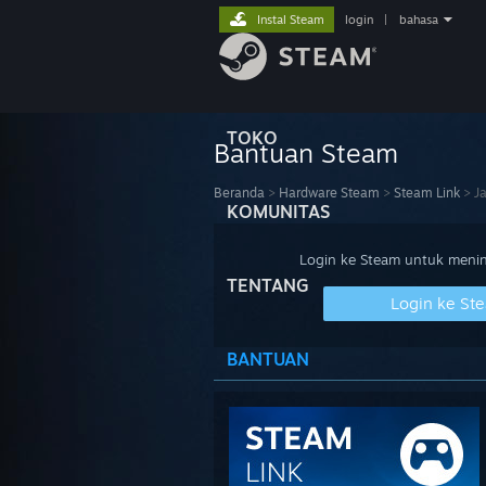
Instal Steam
login
|
bahasa
TOKO
Bantuan Steam
Beranda
>
Hardware Steam
>
Steam Link
>
J
KOMUNITAS
Login ke Steam untuk meninj
TENTANG
Login ke St
BANTUAN