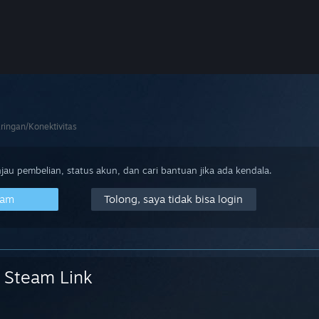
aringan/Konektivitas
au pembelian, status akun, dan cari bantuan jika ada kendala.
eam
Tolong, saya tidak bisa login
Steam Link