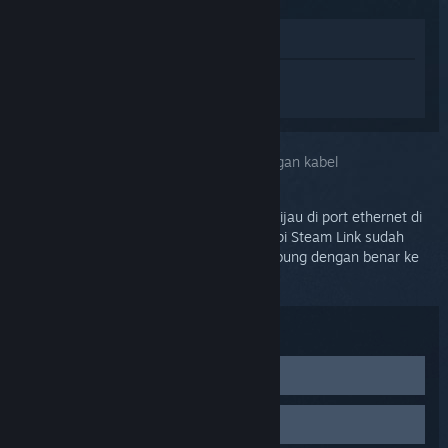
Lihat di Toko
Login
untuk mendapatkan bantuan
terkait Steam Link.
Kendala:
Tidak dapat tersambung ke jaringan kabel
Pastikan LED koneksi menyala berwarna hijau di port ethernet di
bagian belakang Steam Link. Jika tidak, tapi Steam Link sudah
menyala, artinya Steam Link tidak tersambung dengan benar ke
router-mu.
Troubleshoot:
Periksa kabel jaringan
Pastikan kabel ethernet terpasang dengan aman ke
Periksa port jaringan
bagian belakang Steam Link dan ke bagian belakang