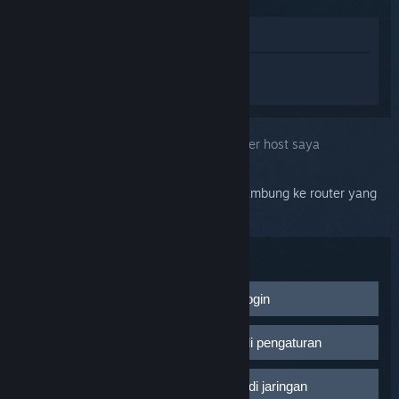
Lihat di Toko
Login
untuk mendapatkan bantuan
terkait Steam Link.
Kendala:
Tidak dapat menemukan komputer host saya
Steam Link dan komputer host harus tersambung ke router yang
sama untuk dapat saling terlihat.
Troubleshoot:
Pastikan Steam berjalan dan sudah login
Agar Steam Link dapat mendeteksi komputer host,
Periksa kembali
Aktifkan streaming
di pengaturan
Steam Link harus dinyalakan dengan Steam yang
berjalan dan akun Steam yang sudah login.
Luncurkan Steam Client
Pastikan Steam Link dan PC berada di jaringan
Di sebelah kiri atas, klik
Steam
, kemudian