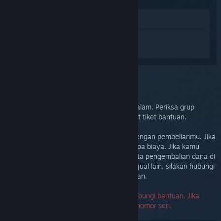
Lihat di Toko
Login
untuk mendapatkan bantuan
terkait Steam Link.
Kendala:
Bantuan lebih lanjut
Masalahmu membutuhkan bantuan mendalam. Periksa grup
diskusi untuk bantuan komunitas atau buat tiket bantuan.
Tujuan utamanya kami ingin kamu puas dengan pembelianmu. Jika
tidak, kamu dapat mengembalikannya tanpa biaya. Jika kamu
membelinya di Steam, kamu dapat meminta pengembalian dana di
bawah ini. Jika kamu membelinya dari penjual lain, silakan hubungi
penjual tersebut untuk rincian pengembalian.
Nomor seri tidak diperlukan untuk menghubungi bantuan. Jika
kamu mengalami eror, silakan kosongkan nomor seri.