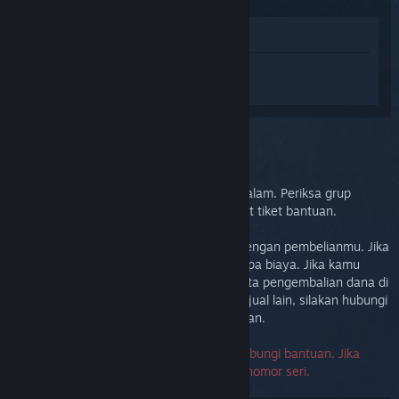
Lihat di Toko
Login
untuk mendapatkan bantuan
terkait Steam Link.
Kendala:
Bantuan lebih lanjut
Masalahmu membutuhkan bantuan mendalam. Periksa grup
diskusi untuk bantuan komunitas atau buat tiket bantuan.
Tujuan utamanya kami ingin kamu puas dengan pembelianmu. Jika
tidak, kamu dapat mengembalikannya tanpa biaya. Jika kamu
membelinya di Steam, kamu dapat meminta pengembalian dana di
bawah ini. Jika kamu membelinya dari penjual lain, silakan hubungi
penjual tersebut untuk rincian pengembalian.
Nomor seri tidak diperlukan untuk menghubungi bantuan. Jika
kamu mengalami eror, silakan kosongkan nomor seri.