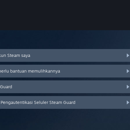
Akun Steam saya
 perlu bantuan memulihkannya
 Guard
Pengautentikasi Seluler Steam Guard