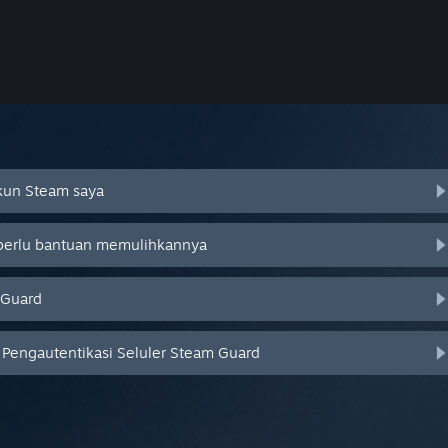
Akun Steam saya
 perlu bantuan memulihkannya
 Guard
Pengautentikasi Seluler Steam Guard