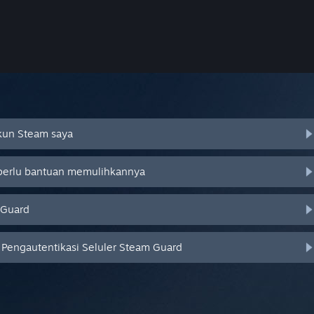
Akun Steam saya
 perlu bantuan memulihkannya
 Guard
Pengautentikasi Seluler Steam Guard