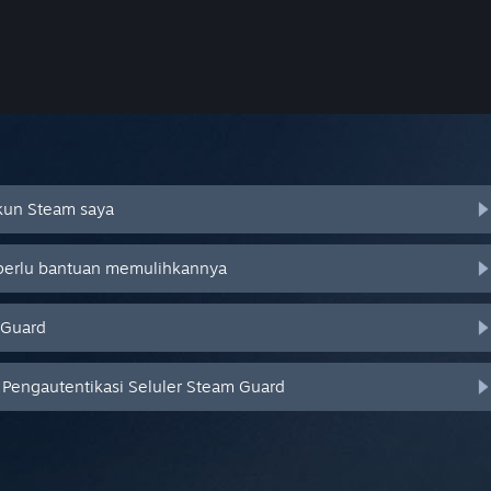
Akun Steam saya
 perlu bantuan memulihkannya
 Guard
Pengautentikasi Seluler Steam Guard