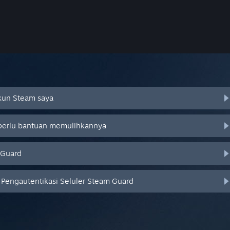
Akun Steam saya
 perlu bantuan memulihkannya
 Guard
Pengautentikasi Seluler Steam Guard