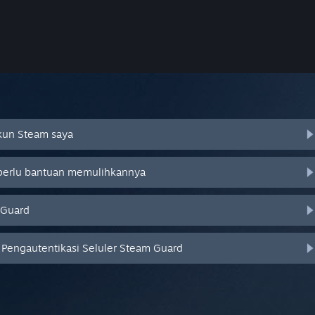
Akun Steam saya
 perlu bantuan memulihkannya
 Guard
Pengautentikasi Seluler Steam Guard