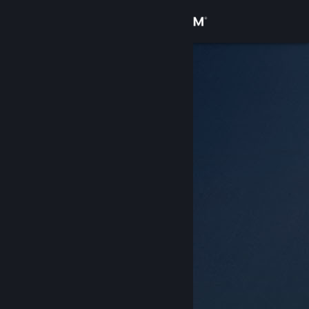
Login
Toko
Komunitas
Tentang
Bantuan
Ubah bahasa
Dapatkan Aplikasi Seluler Steam
Lihat situs web desktop