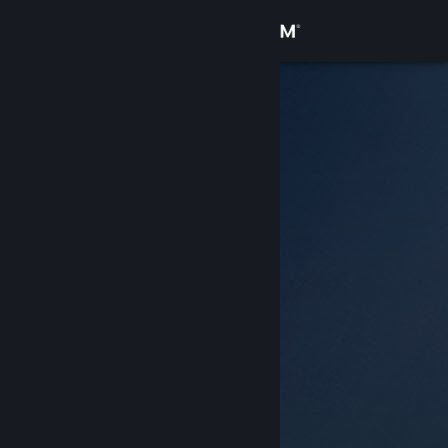
Login
Toko
Komunitas
Tentang
Bantuan
Ubah bahasa
Dapatkan Aplikasi Seluler Steam
Lihat situs web desktop