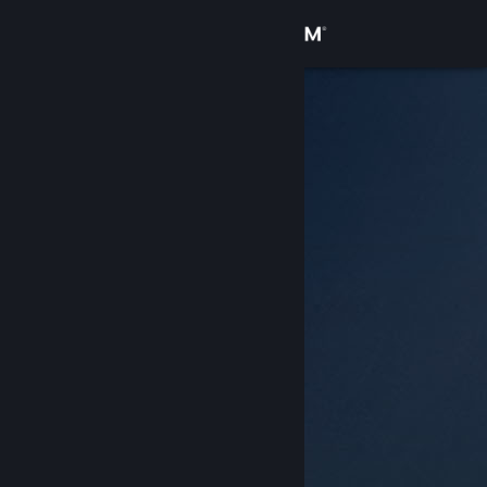
Login
Toko
Komunitas
Tentang
Bantuan
Ubah bahasa
Dapatkan Aplikasi Seluler Steam
Lihat situs web desktop