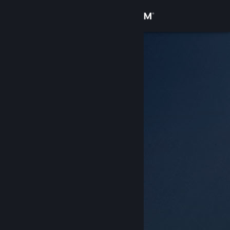
Login
Toko
Komunitas
Tentang
Bantuan
Ubah bahasa
Dapatkan Aplikasi Seluler Steam
Lihat situs web desktop