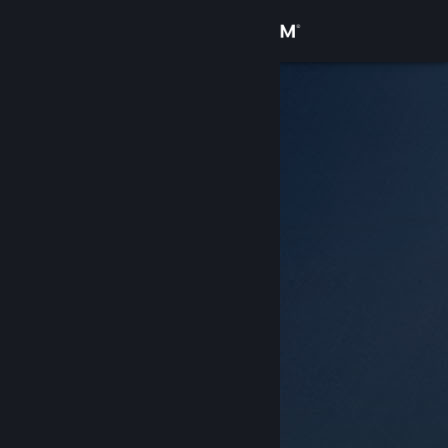
Login
Toko
Komunitas
Tentang
Bantuan
Ubah bahasa
Dapatkan Aplikasi Seluler Steam
Lihat situs web desktop