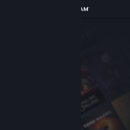
Accedi
Negozio
Comunità
Informazioni
Assistenza
Cambia la lingua
Ottieni l'app mobile di Steam
Visualizza il sito web per desktop