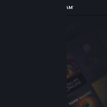
Accedi
Negozio
Comunità
Informazioni
Assistenza
Cambia la lingua
Ottieni l'app mobile di Steam
Visualizza il sito web per desktop