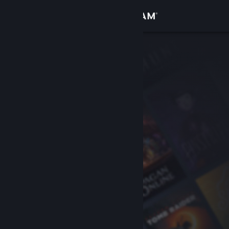
Accedi
Negozio
Comunità
Informazioni
Assistenza
Cambia la lingua
Ottieni l'app mobile di Steam
Visualizza il sito web per desktop