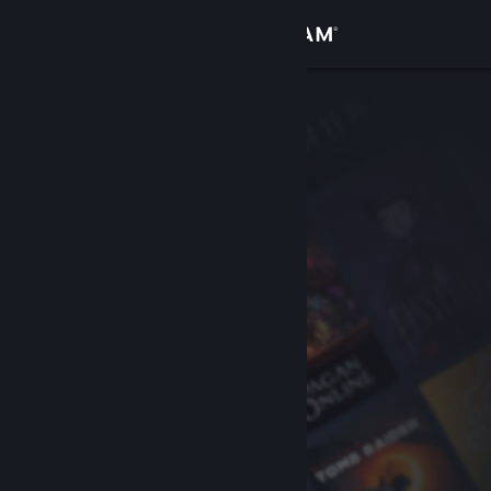
Accedi
Negozio
Comunità
Informazioni
Assistenza
Cambia la lingua
Ottieni l'app mobile di Steam
Visualizza il sito web per desktop