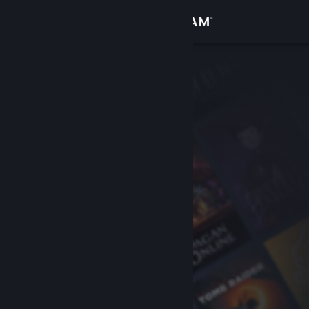
Accedi
Negozio
Comunità
Informazioni
Assistenza
Cambia la lingua
Ottieni l'app mobile di Steam
Visualizza il sito web per desktop