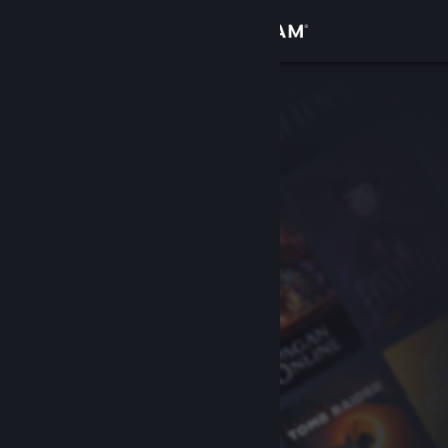
Accedi
Negozio
Comunità
Informazioni
Assistenza
Cambia la lingua
Ottieni l'app mobile di Steam
Visualizza il sito web per desktop