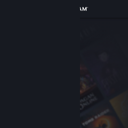
Accedi
Negozio
Comunità
Informazioni
Assistenza
Cambia la lingua
Ottieni l'app mobile di Steam
Visualizza il sito web per desktop