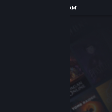
Accedi
Negozio
Comunità
Informazioni
Assistenza
Cambia la lingua
Ottieni l'app mobile di Steam
Visualizza il sito web per desktop