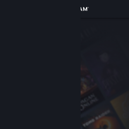
Accedi
Negozio
Comunità
Informazioni
Assistenza
Cambia la lingua
Ottieni l'app mobile di Steam
Visualizza il sito web per desktop