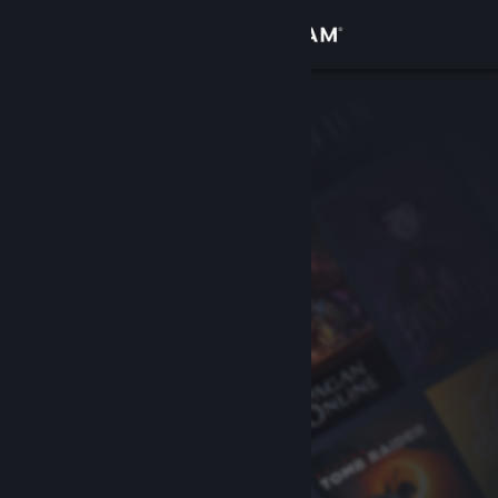
Accedi
Negozio
Comunità
Informazioni
Assistenza
Cambia la lingua
Ottieni l'app mobile di Steam
Visualizza il sito web per desktop