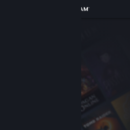
Accedi
Negozio
Comunità
Informazioni
Assistenza
Cambia la lingua
Ottieni l'app mobile di Steam
Visualizza il sito web per desktop