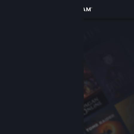
Accedi
Negozio
Comunità
Informazioni
Assistenza
Cambia la lingua
Ottieni l'app mobile di Steam
Visualizza il sito web per desktop