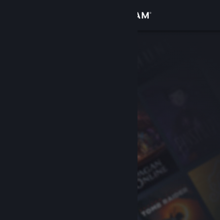
Accedi
Negozio
Comunità
Informazioni
Assistenza
Cambia la lingua
Ottieni l'app mobile di Steam
Visualizza il sito web per desktop