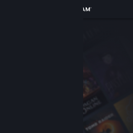
Accedi
Negozio
Comunità
Informazioni
Assistenza
Cambia la lingua
Ottieni l'app mobile di Steam
Visualizza il sito web per desktop