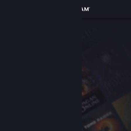
Accedi
Negozio
Comunità
Informazioni
Assistenza
Cambia la lingua
Ottieni l'app mobile di Steam
Visualizza il sito web per desktop