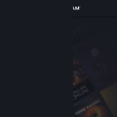
Accedi
Negozio
Comunità
Informazioni
Assistenza
Cambia la lingua
Ottieni l'app mobile di Steam
Visualizza il sito web per desktop