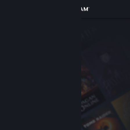
Accedi
Negozio
Comunità
Informazioni
Assistenza
Cambia la lingua
Ottieni l'app mobile di Steam
Visualizza il sito web per desktop