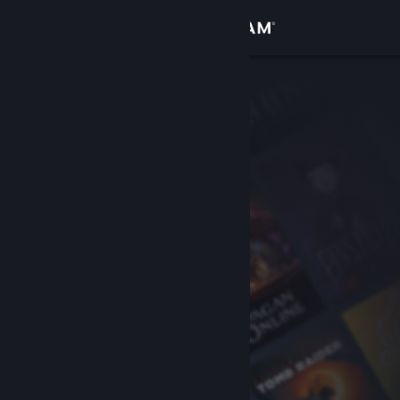
Accedi
Negozio
Comunità
Informazioni
Assistenza
Cambia la lingua
Ottieni l'app mobile di Steam
Visualizza il sito web per desktop