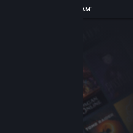
Accedi
Negozio
Comunità
Informazioni
Assistenza
Cambia la lingua
Ottieni l'app mobile di Steam
Visualizza il sito web per desktop