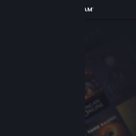
Accedi
Negozio
Comunità
Informazioni
Assistenza
Cambia la lingua
Ottieni l'app mobile di Steam
Visualizza il sito web per desktop