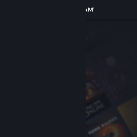
Accedi
Negozio
Comunità
Informazioni
Assistenza
Cambia la lingua
Ottieni l'app mobile di Steam
Visualizza il sito web per desktop