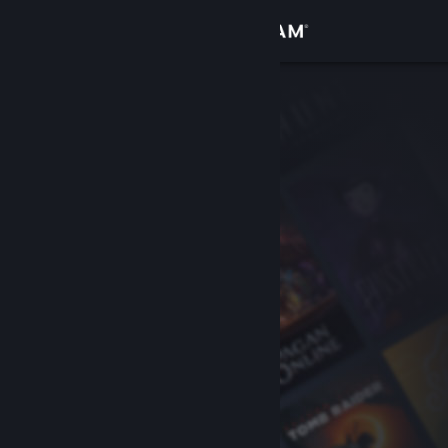
Accedi
Negozio
Comunità
Informazioni
Assistenza
Cambia la lingua
Ottieni l'app mobile di Steam
Visualizza il sito web per desktop