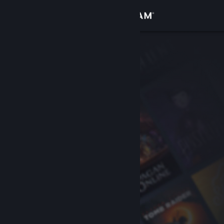
Accedi
Negozio
Comunità
Informazioni
Assistenza
Cambia la lingua
Ottieni l'app mobile di Steam
Visualizza il sito web per desktop