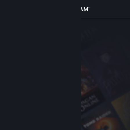
Accedi
Negozio
Comunità
Informazioni
Assistenza
Cambia la lingua
Ottieni l'app mobile di Steam
Visualizza il sito web per desktop