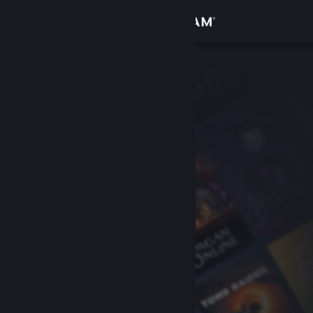
Accedi
Negozio
Comunità
Informazioni
Assistenza
Cambia la lingua
Ottieni l'app mobile di Steam
Visualizza il sito web per desktop