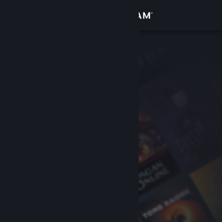
Accedi
Negozio
Comunità
Informazioni
Assistenza
Cambia la lingua
Ottieni l'app mobile di Steam
Visualizza il sito web per desktop